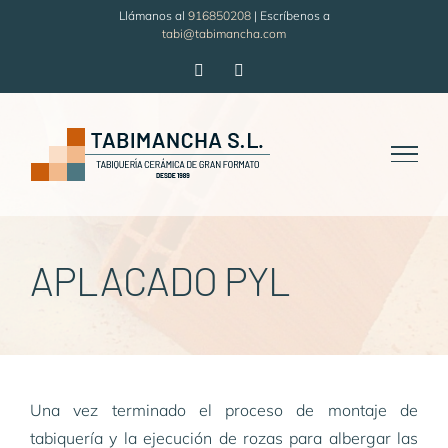
Saltar
Llámanos al
916850208
| Escríbenos a
tabi@tabimancha.com
al
contenido
Facebook
LinkedIn
APLACADO PYL
Una vez terminado el proceso de montaje de
tabiquería y la ejecución de rozas para albergar las